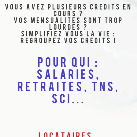
Vous avez plusieurs credits en
cours ?
Vos mensualites sont trop
lourdes ?
Simplifiez vous la vie :
regroupez vos credits !
pour qui :
Salaries,
retraites, TNS,
SCI...
Locataires