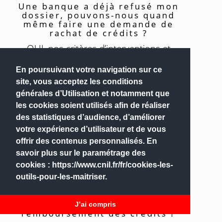
Une banque a déjà refusé mon
dossier, pouvons-nous quand
même faire une demande de
rachat de crédits ?
OUI, nos critères d’interventions et
d’acceptation sont différents.
En poursuivant votre navigation sur ce
site, vous acceptez les conditions
générales d’Utilisation et notamment que
les cookies soient utilisés afin de réaliser
des statistiques d’audience, d’améliorer
votre expérience d’utilisateur et de vous
offrir des contenus personnalisés. En
savoir plus sur le paramétrage des
cookies : https://www.cnil.fr/fr/cookies-les-
outils-pour-les-maitriser.
Dois-je m’occuper du
J’ai compris
remboursement des crédits ?